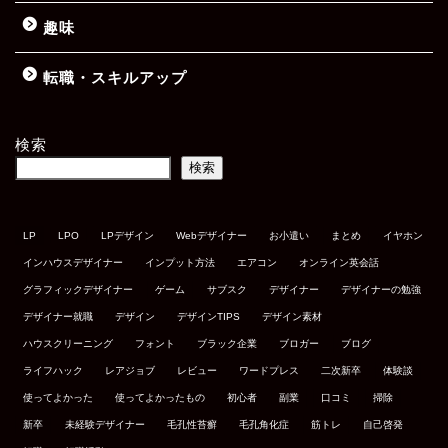
趣味
転職・スキルアップ
検索
検索
LP
LPO
LPデザイン
Webデザイナー
お小遣い
まとめ
イヤホン
インハウスデザイナー
インプット方法
エアコン
オンライン英会話
グラフィックデザイナー
ゲーム
サブスク
デザイナー
デザイナーの勉強
デザイナー就職
デザイン
デザインTIPS
デザイン素材
ハウスクリーニング
フォント
ブラック企業
ブロガー
ブログ
ライフハック
レアジョブ
レビュー
ワードプレス
二次新卒
体験談
使ってよかった
使ってよかったもの
初心者
副業
口コミ
掃除
新卒
未経験デザイナー
毛孔性苔癬
毛孔角化症
筋トレ
自己啓発