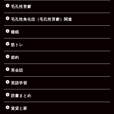
毛孔性苔癬
毛孔性角化症（毛孔性苔癬）関連
睡眠
筋トレ
節約
英会話
英語学習
読書まとめ
賃貸と家