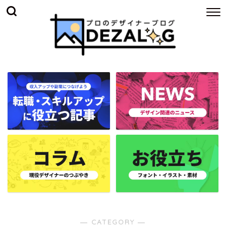
― CATEGORY ―