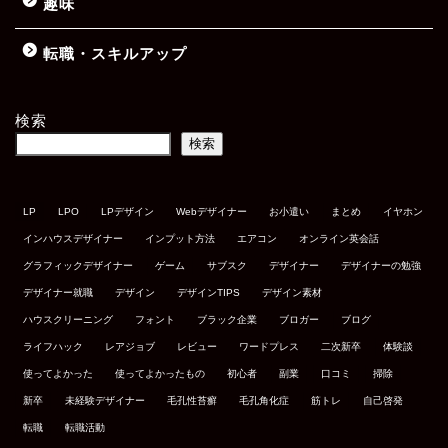
趣味
転職・スキルアップ
検索
検索
LP
LPO
LPデザイン
Webデザイナー
お小遣い
まとめ
イヤホン
インハウスデザイナー
インプット方法
エアコン
オンライン英会話
グラフィックデザイナー
ゲーム
サブスク
デザイナー
デザイナーの勉強
デザイナー就職
デザイン
デザインTIPS
デザイン素材
ハウスクリーニング
フォント
ブラック企業
ブロガー
ブログ
ライフハック
レアジョブ
レビュー
ワードプレス
二次新卒
体験談
使ってよかった
使ってよかったもの
初心者
副業
口コミ
掃除
新卒
未経験デザイナー
毛孔性苔癬
毛孔角化症
筋トレ
自己啓発
転職
転職活動