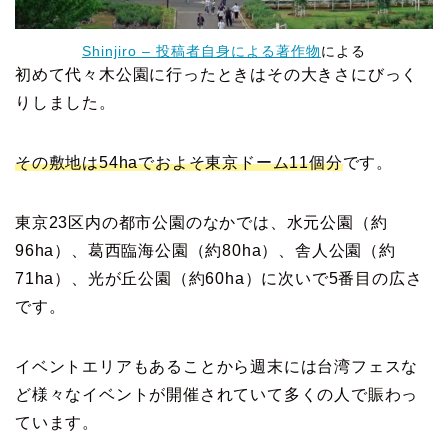
Shinjiro – 投稿者自身による著作物
による
初めて代々木公園に行ったときはその大きさにびっく
りしました。
その敷地は54haでおよそ東京ドーム11個分
です。
東京23区内の都市公園のなかでは、水元公園（約
96ha）、葛西臨海公園（約80ha）、舎人公園（約
71ha）、光が丘公園（約60ha）に次いで5番目の広さ
です。
イベントエリアもあることから週末には台湾フェスな
ど様々なイベントが開催されていて多くの人で賑わっ
ています。