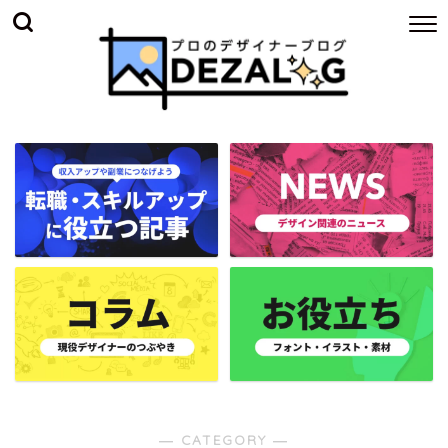
― CATEGORY ―