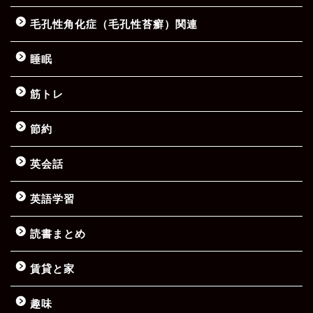
毛孔性角化症（毛孔性苔癬）関連
睡眠
筋トレ
節約
英会話
英語学習
読書まとめ
賃貸と家
趣味