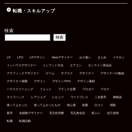
転職・スキルアップ
検索
検索
LP
LPO
LPデザイン
Webデザイナー
お小遣い
まとめ
イヤホン
インハウスデザイナー
インプット方法
エアコン
オンライン英会話
グラフィックデザイナー
ゲーム
サブスク
デザイナー
デザイナーの勉強
デザイナー就職
デザイン
デザインTIPS
デザイン素材
ハウスクリーニング
フォント
ブラック企業
ブロガー
ブログ
ライフハック
レアジョブ
レビュー
ワードプレス
二次新卒
体験談
使ってよかった
使ってよかったもの
初心者
副業
口コミ
掃除
新卒
未経験デザイナー
毛孔性苔癬
毛孔角化症
筋トレ
自己啓発
転職
転職活動