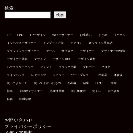
検索
検索
LP
LPO
LPデザイン
Webデザイナー
お小遣い
まとめ
イヤホン
インハウスデザイナー
インプット方法
エアコン
オンライン英会話
グラフィックデザイナー
ゲーム
サブスク
デザイナー
デザイナーの勉強
デザイナー就職
デザイン
デザインTIPS
デザイン素材
ハウスクリーニング
フォント
ブラック企業
ブロガー
ブログ
ライフハック
レアジョブ
レビュー
ワードプレス
二次新卒
体験談
使ってよかった
使ってよかったもの
初心者
副業
口コミ
掃除
新卒
未経験デザイナー
毛孔性苔癬
毛孔角化症
筋トレ
自己啓発
転職
転職活動
お問い合わせ
プライバシーポリシー
メディア掲載