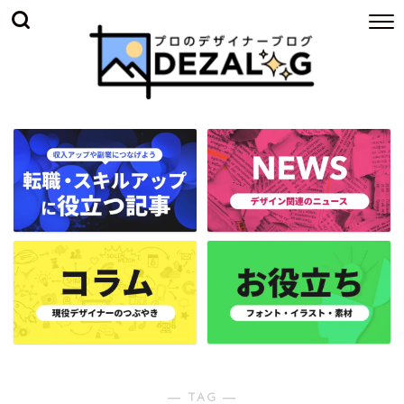
― TAG ―