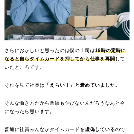
さらにおかしいと思ったのは僕の上司は
19時の定時に
なると自らタイムカードを押してから仕事を再開
して
いたところです。
それを見て社長は
「えらい！」と褒めていました。
そんな働き方だから業績も伸びないんだろうなあと今
になったら思います。
普通に社員みんながタイムカードを
虚偽している
ので