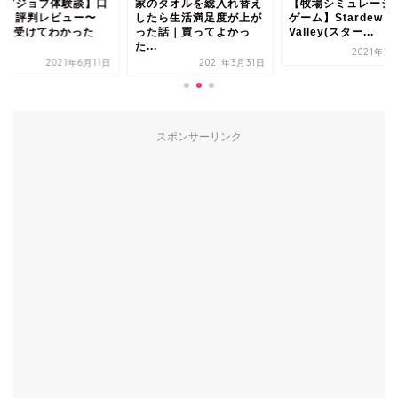
のタオルを総入れ替え
【牧場シミュレーション
【レアジョブ体験談
たら生活満足度が上が
ゲーム】Stardew
コミと評判レビュー
た話｜買ってよかっ
Valley(スター...
295回受けてわかっ
.
レ...
2021年2月10日
2021年3月31日
2021年6
スポンサーリンク