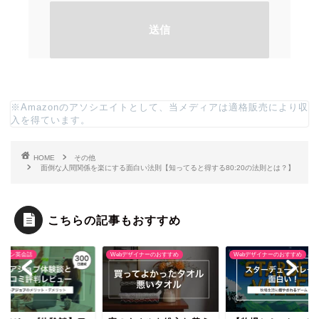
※Amazonのアソシエイトとして、当メディアは適格販売により収
入を得ています。
HOME
その他
面倒な人間関係を楽にする面白い法則【知ってると得する80:20の法則とは？】
こちらの記事もおすすめ
bデザイナーのおすすめ
Webデザイナーのおすすめ
オンライン英会話