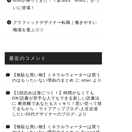
mixiが帰ってきた！？新SNS「mixi2」がつ
いに登場！
グラフィックデザイナー転職｜働きやすい
職場を選ぶコツ
最近のコメント
【無駄な買い物】ミネラルウォーターは買う
のはもったいない理由のまとめ
に
otter
より
【1回読めば身につく！】時間がなくても
OK!読書が苦手な人でもできる新しい読書法
に
断捨離であなたもスッキリ！思い切って捨
てるちから - ライフアップブログ-人生近道
したい30代デザイナーのブログ-
より
【無駄な買い物】ミネラルウォーターは買う