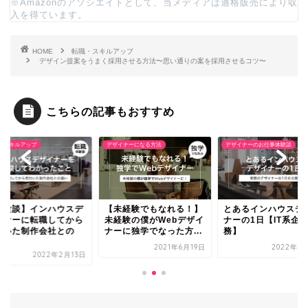
※Amazonのアソシエイトとして、当メディアは適格販売により収
入を得ています。
HOME
転職・スキルアップ
デザイン提案をうまく採用させる方法〜思い通りの案を採用させるコツ〜
こちらの記事もおすすめ
・スキルアップ
デザイナーになる方法
デザイナーのお仕事体験談
体験談】インハウスデ
【未経験でもなれる！】
とあるインハウスデ
イナーに転職してから
未経験の僕がWebデザイ
ナーの1日【IT系企
付いた制作会社との
ナーに独学でなった方...
務】
.
2021年6月19日
2022年4
2022年2月13日