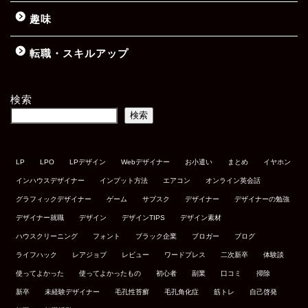
趣味
転職・スキルアップ
検索
検索
LP
LPO
LPデザイン
Webデザイナー
お小遣い
まとめ
イヤホン
インハウスデザイナー
インプット方法
エアコン
オンライン英会話
グラフィックデザイナー
ゲーム
サブスク
デザイナー
デザイナーの勉強
デザイナー就職
デザイン
デザインTIPS
デザイン素材
ハウスクリーニング
フォント
ブラック企業
ブロガー
ブログ
ライフハック
レアジョブ
レビュー
ワードプレス
二次新卒
体験談
使ってよかった
使ってよかったもの
初心者
副業
口コミ
掃除
新卒
未経験デザイナー
毛孔性苔癬
毛孔角化症
筋トレ
自己啓発