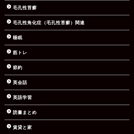
毛孔性苔癬
毛孔性角化症（毛孔性苔癬）関連
睡眠
筋トレ
節約
英会話
英語学習
読書まとめ
賃貸と家