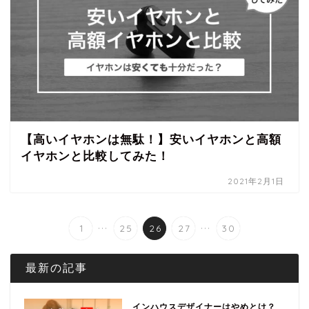
【高いイヤホンは無駄！】安いイヤホンと高額
イヤホンと比較してみた！
2021年2月1日
...
...
1
25
26
27
30
最新の記事
インハウスデザイナーはやめとけ？