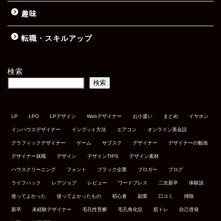
趣味
転職・スキルアップ
検索
検索
LP
LPO
LPデザイン
Webデザイナー
お小遣い
まとめ
イヤホン
インハウスデザイナー
インプット方法
エアコン
オンライン英会話
グラフィックデザイナー
ゲーム
サブスク
デザイナー
デザイナーの勉強
デザイナー就職
デザイン
デザインTIPS
デザイン素材
ハウスクリーニング
フォント
ブラック企業
ブロガー
ブログ
ライフハック
レアジョブ
レビュー
ワードプレス
二次新卒
体験談
使ってよかった
使ってよかったもの
初心者
副業
口コミ
掃除
新卒
未経験デザイナー
毛孔性苔癬
毛孔角化症
筋トレ
自己啓発