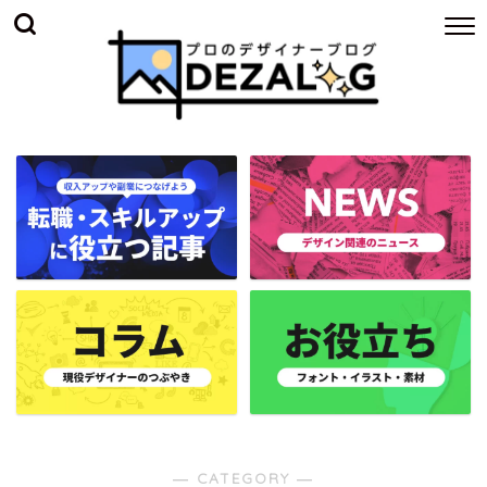
― CATEGORY ―