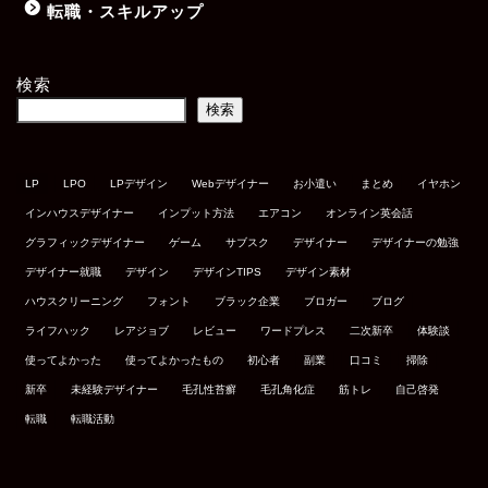
転職・スキルアップ
検索
検索
LP
LPO
LPデザイン
Webデザイナー
お小遣い
まとめ
イヤホン
インハウスデザイナー
インプット方法
エアコン
オンライン英会話
グラフィックデザイナー
ゲーム
サブスク
デザイナー
デザイナーの勉強
デザイナー就職
デザイン
デザインTIPS
デザイン素材
ハウスクリーニング
フォント
ブラック企業
ブロガー
ブログ
ライフハック
レアジョブ
レビュー
ワードプレス
二次新卒
体験談
使ってよかった
使ってよかったもの
初心者
副業
口コミ
掃除
新卒
未経験デザイナー
毛孔性苔癬
毛孔角化症
筋トレ
自己啓発
転職
転職活動