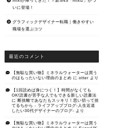
mixiが帰ってきた！？新SNS「mixi2」がつ
いに登場！
グラフィックデザイナー転職｜働きやすい
職場を選ぶコツ
最近のコメント
【無駄な買い物】ミネラルウォーターは買う
のはもったいない理由のまとめ
に
otter
より
【1回読めば身につく！】時間がなくても
OK!読書が苦手な人でもできる新しい読書法
に
断捨離であなたもスッキリ！思い切って捨
てるちから - ライフアップブログ-人生近道
したい30代デザイナーのブログ-
より
【無駄な買い物】ミネラルウォーターは買う