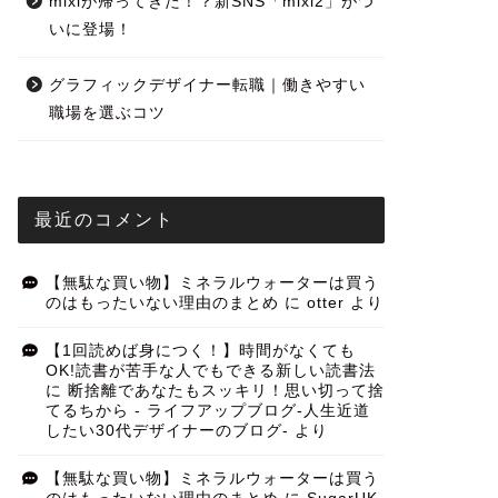
mixiが帰ってきた！？新SNS「mixi2」がつ
いに登場！
グラフィックデザイナー転職｜働きやすい
職場を選ぶコツ
最近のコメント
【無駄な買い物】ミネラルウォーターは買う
のはもったいない理由のまとめ
に
otter
より
【1回読めば身につく！】時間がなくても
OK!読書が苦手な人でもできる新しい読書法
に
断捨離であなたもスッキリ！思い切って捨
てるちから - ライフアップブログ-人生近道
したい30代デザイナーのブログ-
より
【無駄な買い物】ミネラルウォーターは買う