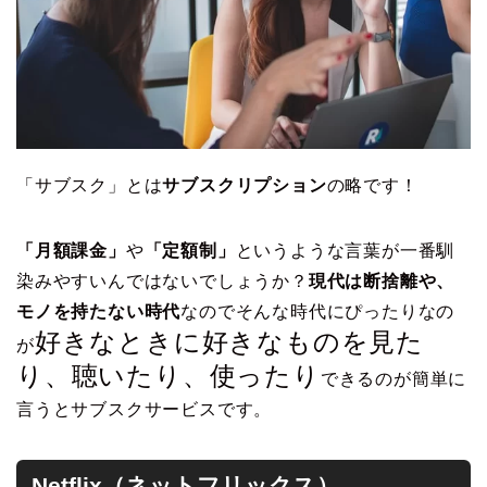
「サブスク」とは
サブスクリプション
の略です！
「月額課金」
や
「定額制」
というような言葉が一番馴
染みやすいんではないでしょうか？
現代は断捨離や、
モノを持たない時代
なのでそんな時代にぴったりなの
好きなときに好きなものを見た
が
り、聴いたり、使ったり
できるのが簡単に
言うとサブスクサービスです。
Netflix（ネットフリックス）