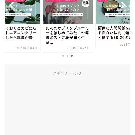
放っておくとカビだら
お花のサブスクブルーミ
面倒な人間関係を楽
！？】エアコンクリー
ーをはじめてみた！〜毎
る面白い法則【知っ
ングしたら部屋が快
週ポストに花が届く生
と得する80:20の法..
.
活...
2021年3
2021年2月4日
2021年2月26日
スポンサーリンク