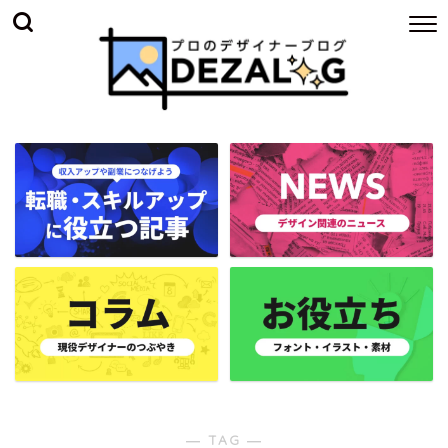
― TAG ―