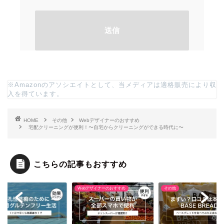
※Amazonのアソシエイトとして、当メディアは適格販売により収
入を得ています。
HOME
その他
Webデザイナーのおすすめ
宅配クリーニングが便利！〜自宅からクリーニングができる時代に〜
こちらの記事もおすすめ
bデザイナーのおすすめ
その他
その他