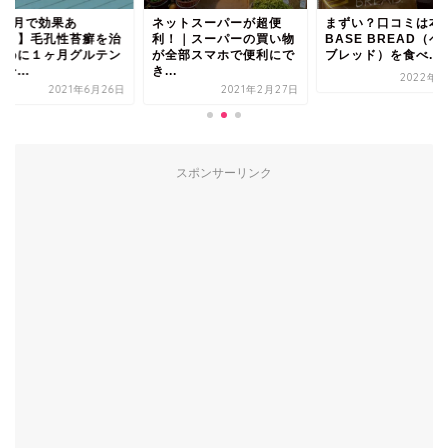
ットスーパーが超便
まずい？口コミは本当？
【1ヶ月で効果あ
！｜スーパーの買い物
BASE BREAD（ベース
り！？】毛孔性苔癬
全部スマホで便利にで
ブレッド）を食べ...
すために１ヶ月グル
.
フリー...
2022年4月3日
2021年2月27日
2021年6
スポンサーリンク