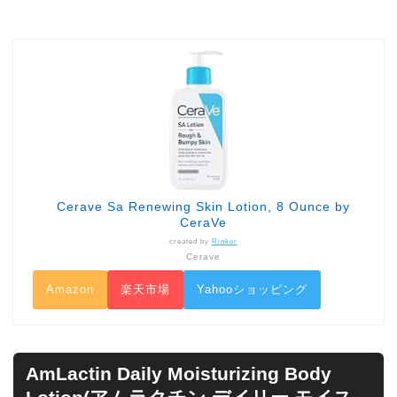
Cerave Sa Renewing Skin Lotion, 8 Ounce by
CeraVe
created by
Rinker
Cerave
Amazon
楽天市場
Yahooショッピング
AmLactin Daily Moisturizing Body