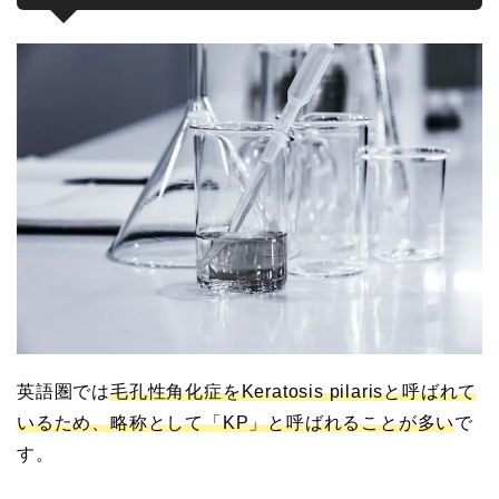
英語圏では
毛孔性角化症をKeratosis pilarisと呼ばれて
いるため、略称として「KP」と呼ばれることが多い
で
す。