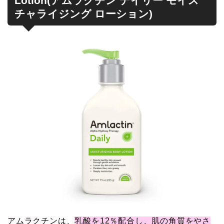
Lotion(アムラクチン デイリー モイス
チャライジング ローション)
アムラクチンは、
乳酸を12％配合し、肌の角質をやさ