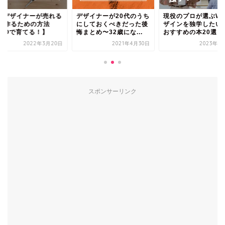
ナーが売れる
デザイナーが20代のうち
現役のプロが選ぶWebデ
めの方法
にしておくべきだった後
ザインを独学したい方に
てる！】
悔まとめ〜32歳にな...
おすすめの本20選【...
022年3月20日
2021年4月30日
2023年9月11日
スポンサーリンク