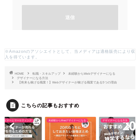
※Amazonのアソシエイトとして、当メディアは適格販売により収
入を得ています。
HOME
転職・スキルアップ
未経験からWebデザイナーになる
デザイナーになる方法
【将来も稼げる職業！】Webデザイナーが稼げる職業である5つの理由
こちらの記事もおすすめ
ーケティング
未経験からWebデザイナーになる
デザイナーになる方法
W