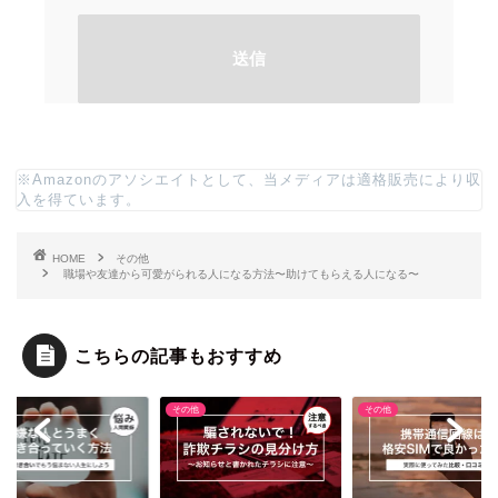
※Amazonのアソシエイトとして、当メディアは適格販売により収
入を得ています。
HOME
その他
職場や友達から可愛がられる人になる方法〜助けてもらえる人になる〜
こちらの記事もおすすめ
他
その他
その他