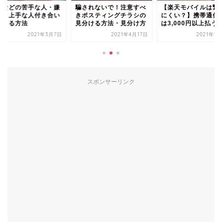
場などの苦手な人・嫌
騙されないで！注意すべ
【楽天モバイルは繋
人と上手な人付き合い
きポスティングチラシの
にくい？】携帯通信
できる方法
見分ける方法・見分け方
は3,000円以上払う..
2021年3月7日
2021年4月17日
2021年1
スポンサーリンク