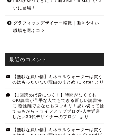
mixiが帰ってきた！？新SNS「mixi2」がつ
いに登場！
グラフィックデザイナー転職｜働きやすい
職場を選ぶコツ
最近のコメント
【無駄な買い物】ミネラルウォーターは買う
のはもったいない理由のまとめ
に
otter
より
【1回読めば身につく！】時間がなくても
OK!読書が苦手な人でもできる新しい読書法
に
断捨離であなたもスッキリ！思い切って捨
てるちから - ライフアップブログ-人生近道
したい30代デザイナーのブログ-
より
【無駄な買い物】ミネラルウォーターは買う