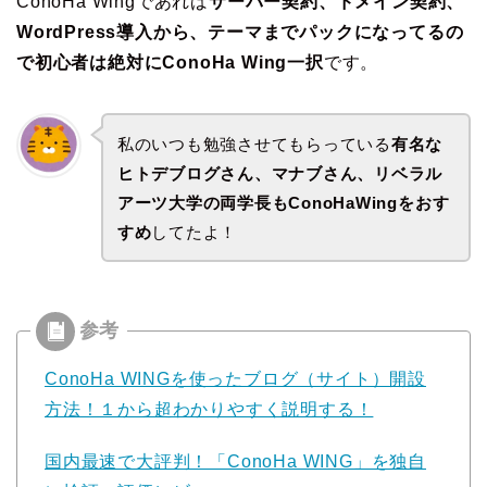
ConoHa Wingであれば
サーバー契約、ドメイン契約、
WordPress導入から、テーマまでパックになってるの
で初心者は絶対にConoHa Wing一択
です。
私のいつも勉強させてもらっている
有名な
ヒトデブログさん、マナブさん、リベラル
アーツ大学の両学長もConoHaWingをおす
すめ
してたよ！
ConoHa WINGを使ったブログ（サイト）開設
方法！１から超わかりやすく説明する！
国内最速で大評判！「ConoHa WING」を独自