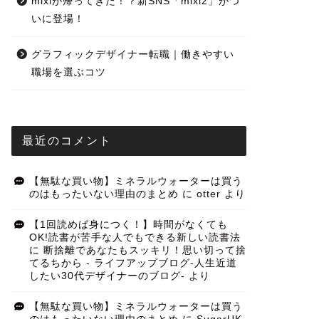
mixiが帰ってきた！？新SNS「mixi2」がつ
いに登場！
グラフィックデザイナー転職｜働きやすい
職場を選ぶコツ
最近のコメント
【無駄な買い物】ミネラルウォーターは買う
のはもったいない理由のまとめ
に
otter
より
【1回読めば身につく！】時間がなくても
OK!読書が苦手な人でもできる新しい読書法
に
断捨離であなたもスッキリ！思い切って捨
てるちから - ライフアップブログ-人生近道
したい30代デザイナーのブログ-
より
【無駄な買い物】ミネラルウォーターは買う