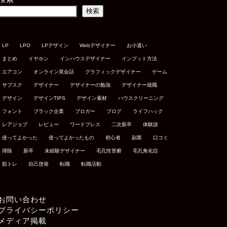
検索
LP
LPO
LPデザイン
Webデザイナー
お小遣い
まとめ
イヤホン
インハウスデザイナー
インプット方法
エアコン
オンライン英会話
グラフィックデザイナー
ゲーム
サブスク
デザイナー
デザイナーの勉強
デザイナー就職
デザイン
デザインTIPS
デザイン素材
ハウスクリーニング
フォント
ブラック企業
ブロガー
ブログ
ライフハック
レアジョブ
レビュー
ワードプレス
二次新卒
体験談
使ってよかった
使ってよかったもの
初心者
副業
口コミ
掃除
新卒
未経験デザイナー
毛孔性苔癬
毛孔角化症
筋トレ
自己啓発
転職
転職活動
お問い合わせ
プライバシーポリシー
メディア掲載