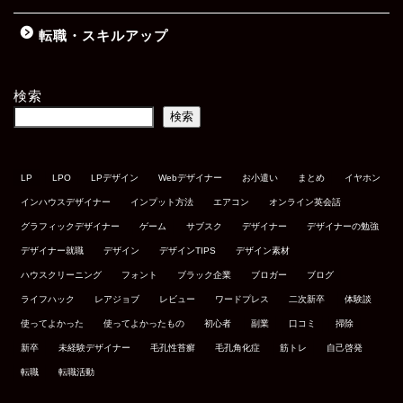
転職・スキルアップ
検索
検索
LP
LPO
LPデザイン
Webデザイナー
お小遣い
まとめ
イヤホン
インハウスデザイナー
インプット方法
エアコン
オンライン英会話
グラフィックデザイナー
ゲーム
サブスク
デザイナー
デザイナーの勉強
デザイナー就職
デザイン
デザインTIPS
デザイン素材
ハウスクリーニング
フォント
ブラック企業
ブロガー
ブログ
ライフハック
レアジョブ
レビュー
ワードプレス
二次新卒
体験談
使ってよかった
使ってよかったもの
初心者
副業
口コミ
掃除
新卒
未経験デザイナー
毛孔性苔癬
毛孔角化症
筋トレ
自己啓発
転職
転職活動