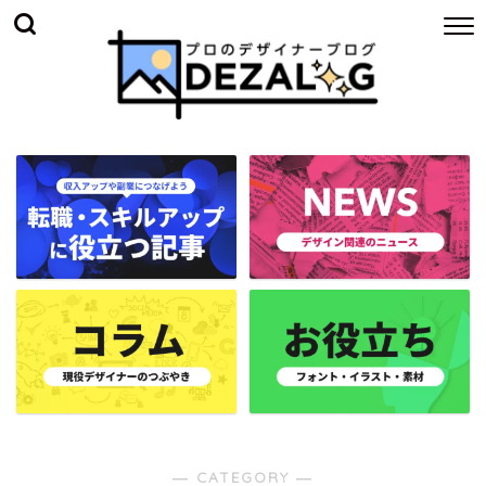
― CATEGORY ―