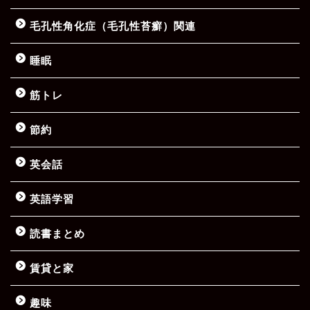
毛孔性角化症（毛孔性苔癬）関連
睡眠
筋トレ
節約
英会話
英語学習
読書まとめ
賃貸と家
趣味