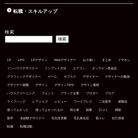
転職・スキルアップ
検索
検索
LP
LPO
LPデザイン
Webデザイナー
お小遣い
まとめ
イヤホン
インハウスデザイナー
インプット方法
エアコン
オンライン英会話
グラフィックデザイナー
ゲーム
サブスク
デザイナー
デザイナーの勉強
デザイナー就職
デザイン
デザインTIPS
デザイン素材
ハウスクリーニング
フォント
ブラック企業
ブロガー
ブログ
ライフハック
レアジョブ
レビュー
ワードプレス
二次新卒
体験談
使ってよかった
使ってよかったもの
初心者
副業
口コミ
掃除
新卒
未経験デザイナー
毛孔性苔癬
毛孔角化症
筋トレ
自己啓発
転職
転職活動