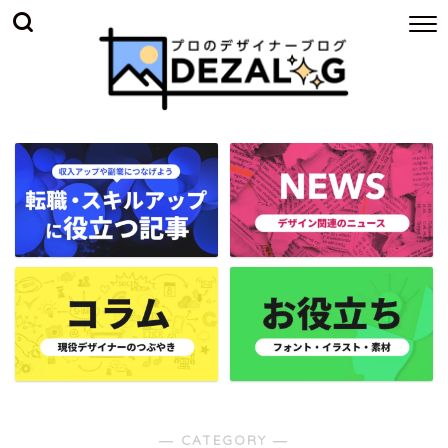
― CATEGORY ―