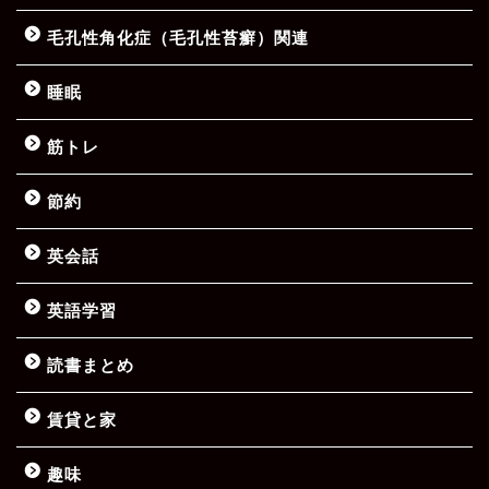
毛孔性角化症（毛孔性苔癬）関連
睡眠
筋トレ
節約
英会話
英語学習
読書まとめ
賃貸と家
趣味