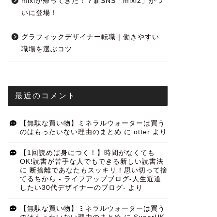
mixiが帰ってきた！？新SNS「mixi2」がつ
いに登場！
グラフィックデザイナー転職｜働きやすい
職場を選ぶコツ
最近のコメント
【無駄な買い物】ミネラルウォーターは買う
のはもったいない理由のまとめ
に
otter
より
【1回読めば身につく！】時間がなくても
OK!読書が苦手な人でもできる新しい読書法
に
断捨離であなたもスッキリ！思い切って捨
てるちから - ライフアップブログ-人生近道
したい30代デザイナーのブログ-
より
【無駄な買い物】ミネラルウォーターは買う