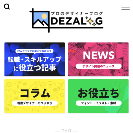
― TAG ―