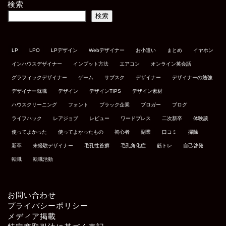
検索
検索
LP
LPO
LPデザイン
Webデザイナー
お小遣い
まとめ
イヤホン
インハウスデザイナー
インプット方法
エアコン
オンライン英会話
グラフィックデザイナー
ゲーム
サブスク
デザイナー
デザイナーの勉強
デザイナー就職
デザイン
デザインTIPS
デザイン素材
ハウスクリーニング
フォント
ブラック企業
ブロガー
ブログ
ライフハック
レアジョブ
レビュー
ワードプレス
二次新卒
体験談
使ってよかった
使ってよかったもの
初心者
副業
口コミ
掃除
新卒
未経験デザイナー
毛孔性苔癬
毛孔角化症
筋トレ
自己啓発
転職
転職活動
お問い合わせ
プライバシーポリシー
メディア掲載