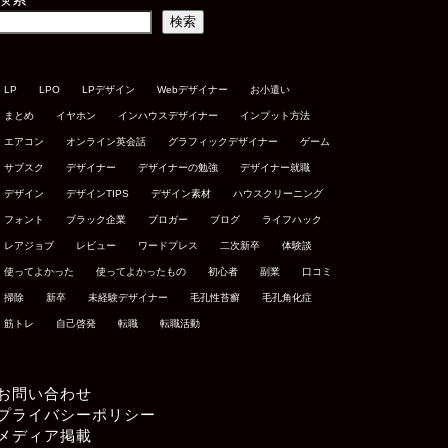
検索
LP
LPO
LPデザイン
Webデザイナー
お小遣い
まとめ
イヤホン
インハウスデザイナー
インプット方法
エアコン
オンライン英会話
グラフィックデザイナー
ゲーム
サブスク
デザイナー
デザイナーの勉強
デザイナー就職
デザイン
デザインTIPS
デザイン素材
ハウスクリーニング
フォント
ブラック企業
ブロガー
ブログ
ライフハック
レアジョブ
レビュー
ワードプレス
二次新卒
体験談
使ってよかった
使ってよかったもの
初心者
副業
口コミ
掃除
新卒
未経験デザイナー
毛孔性苔癬
毛孔角化症
筋トレ
自己啓発
転職
転職活動
お問い合わせ
プライバシーポリシー
メディア掲載