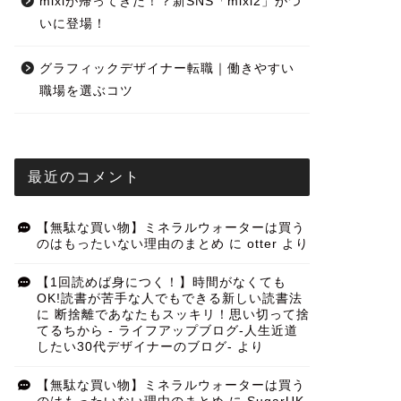
mixiが帰ってきた！？新SNS「mixi2」がつ
いに登場！
グラフィックデザイナー転職｜働きやすい
職場を選ぶコツ
最近のコメント
【無駄な買い物】ミネラルウォーターは買う
のはもったいない理由のまとめ
に
otter
より
【1回読めば身につく！】時間がなくても
OK!読書が苦手な人でもできる新しい読書法
に
断捨離であなたもスッキリ！思い切って捨
てるちから - ライフアップブログ-人生近道
したい30代デザイナーのブログ-
より
【無駄な買い物】ミネラルウォーターは買う