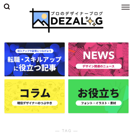
― TAG ―