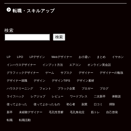
転職・スキルアップ
検索
検索
LP
LPO
LPデザイン
Webデザイナー
お小遣い
まとめ
イヤホン
インハウスデザイナー
インプット方法
エアコン
オンライン英会話
グラフィックデザイナー
ゲーム
サブスク
デザイナー
デザイナーの勉強
デザイナー就職
デザイン
デザインTIPS
デザイン素材
ハウスクリーニング
フォント
ブラック企業
ブロガー
ブログ
ライフハック
レアジョブ
レビュー
ワードプレス
二次新卒
体験談
使ってよかった
使ってよかったもの
初心者
副業
口コミ
掃除
新卒
未経験デザイナー
毛孔性苔癬
毛孔角化症
筋トレ
自己啓発
転職
転職活動