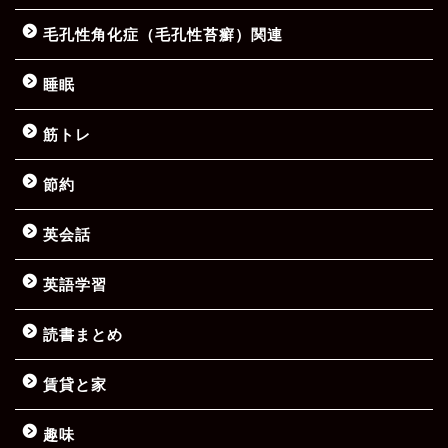
毛孔性角化症（毛孔性苔癬）関連
睡眠
筋トレ
節約
英会話
英語学習
読書まとめ
賃貸と家
趣味