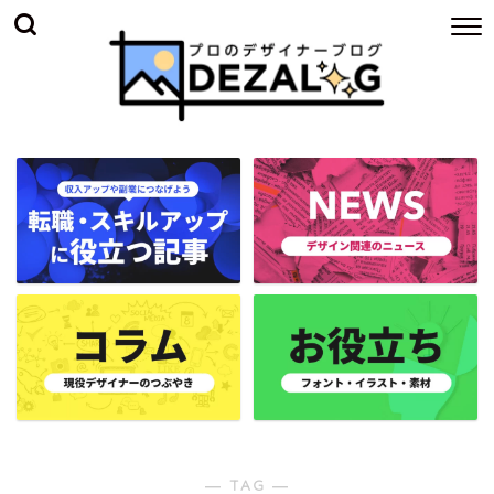
― TAG ―