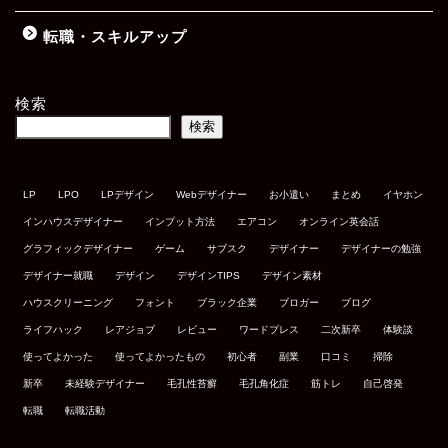
転職・スキルアップ
検索
検索
LP
LPO
LPデザイン
Webデザイナー
お小遣い
まとめ
イヤホン
インハウスデザイナー
インプット方法
エアコン
オンライン英会話
グラフィックデザイナー
ゲーム
サブスク
デザイナー
デザイナーの勉強
デザイナー就職
デザイン
デザインTIPS
デザイン素材
ハウスクリーニング
フォント
ブラック企業
ブロガー
ブログ
ライフハック
レアジョブ
レビュー
ワードプレス
二次新卒
体験談
使ってよかった
使ってよかったもの
初心者
副業
口コミ
掃除
新卒
未経験デザイナー
毛孔性苔癬
毛孔角化症
筋トレ
自己啓発
転職
転職活動