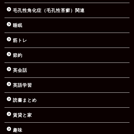
毛孔性角化症（毛孔性苔癬）関連
睡眠
筋トレ
節約
英会話
英語学習
読書まとめ
賃貸と家
趣味