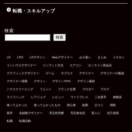
転職・スキルアップ
検索
検索
LP
LPO
LPデザイン
Webデザイナー
お小遣い
まとめ
イヤホン
インハウスデザイナー
インプット方法
エアコン
オンライン英会話
グラフィックデザイナー
ゲーム
サブスク
デザイナー
デザイナーの勉強
デザイナー就職
デザイン
デザインTIPS
デザイン素材
ハウスクリーニング
フォント
ブラック企業
ブロガー
ブログ
ライフハック
レアジョブ
レビュー
ワードプレス
二次新卒
体験談
使ってよかった
使ってよかったもの
初心者
副業
口コミ
掃除
新卒
未経験デザイナー
毛孔性苔癬
毛孔角化症
筋トレ
自己啓発
転職
転職活動