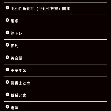
毛孔性角化症（毛孔性苔癬）関連
睡眠
筋トレ
節約
英会話
英語学習
読書まとめ
賃貸と家
趣味