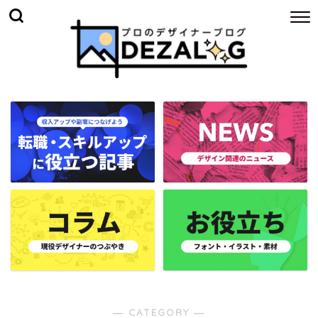
― CATEGORY ―