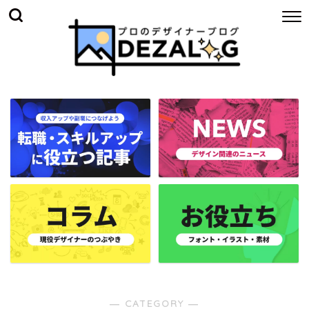
― CATEGORY ―