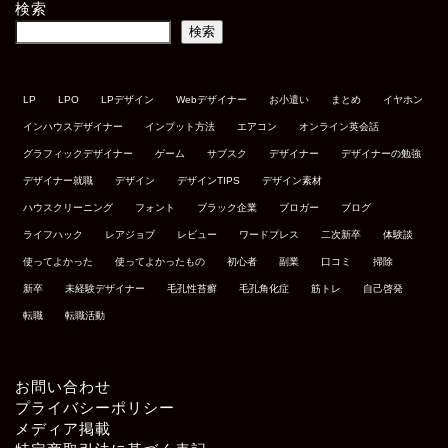
検索
検索
LP
LPO
LPデザイン
Webデザイナー
お小遣い
まとめ
イヤホン
インハウスデザイナー
インプット方法
エアコン
オンライン英会話
グラフィックデザイナー
ゲーム
サブスク
デザイナー
デザイナーの勉強
デザイナー就職
デザイン
デザインTIPS
デザイン素材
ハウスクリーニング
フォント
ブラック企業
ブロガー
ブログ
ライフハック
レアジョブ
レビュー
ワードプレス
二次新卒
体験談
使ってよかった
使ってよかったもの
初心者
副業
口コミ
掃除
新卒
未経験デザイナー
毛孔性苔癬
毛孔角化症
筋トレ
自己啓発
転職
転職活動
お問い合わせ
プライバシーポリシー
メディア掲載