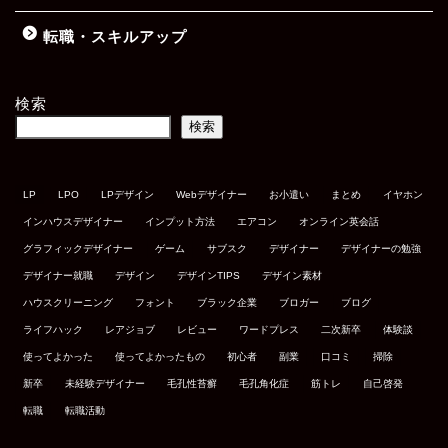
転職・スキルアップ
検索
検索
LP
LPO
LPデザイン
Webデザイナー
お小遣い
まとめ
イヤホン
インハウスデザイナー
インプット方法
エアコン
オンライン英会話
グラフィックデザイナー
ゲーム
サブスク
デザイナー
デザイナーの勉強
デザイナー就職
デザイン
デザインTIPS
デザイン素材
ハウスクリーニング
フォント
ブラック企業
ブロガー
ブログ
ライフハック
レアジョブ
レビュー
ワードプレス
二次新卒
体験談
使ってよかった
使ってよかったもの
初心者
副業
口コミ
掃除
新卒
未経験デザイナー
毛孔性苔癬
毛孔角化症
筋トレ
自己啓発
転職
転職活動