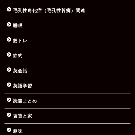
毛孔性角化症（毛孔性苔癬）関連
睡眠
筋トレ
節約
英会話
英語学習
読書まとめ
賃貸と家
趣味