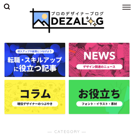
― CATEGORY ―