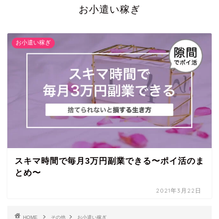
お小遣い稼ぎ
お小遣い稼ぎ
スキマ時間で毎月3万円副業できる〜ポイ活のま
とめ〜
2021年3月22日
HOME
その他
お小遣い稼ぎ