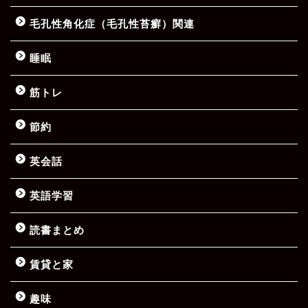
毛孔性角化症（毛孔性苔癬）関連
睡眠
筋トレ
節約
英会話
英語学習
読書まとめ
賃貸と家
趣味