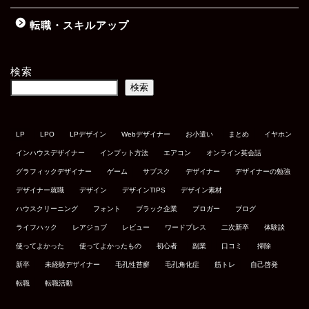
転職・スキルアップ
検索
検索
LP
LPO
LPデザイン
Webデザイナー
お小遣い
まとめ
イヤホン
インハウスデザイナー
インプット方法
エアコン
オンライン英会話
グラフィックデザイナー
ゲーム
サブスク
デザイナー
デザイナーの勉強
デザイナー就職
デザイン
デザインTIPS
デザイン素材
ハウスクリーニング
フォント
ブラック企業
ブロガー
ブログ
ライフハック
レアジョブ
レビュー
ワードプレス
二次新卒
体験談
使ってよかった
使ってよかったもの
初心者
副業
口コミ
掃除
新卒
未経験デザイナー
毛孔性苔癬
毛孔角化症
筋トレ
自己啓発
転職
転職活動