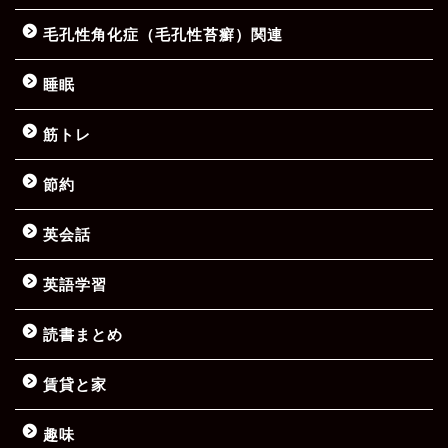
毛孔性角化症（毛孔性苔癬）関連
睡眠
筋トレ
節約
英会話
英語学習
読書まとめ
賃貸と家
趣味