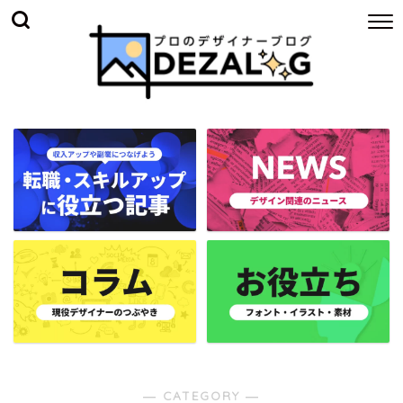
― CATEGORY ―