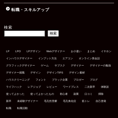
転職・スキルアップ
検索
検索
LP
LPO
LPデザイン
Webデザイナー
お小遣い
まとめ
イヤホン
インハウスデザイナー
インプット方法
エアコン
オンライン英会話
グラフィックデザイナー
ゲーム
サブスク
デザイナー
デザイナーの勉強
デザイナー就職
デザイン
デザインTIPS
デザイン素材
ハウスクリーニング
フォント
ブラック企業
ブロガー
ブログ
ライフハック
レアジョブ
レビュー
ワードプレス
二次新卒
体験談
使ってよかった
使ってよかったもの
初心者
副業
口コミ
掃除
新卒
未経験デザイナー
毛孔性苔癬
毛孔角化症
筋トレ
自己啓発
転職
転職活動