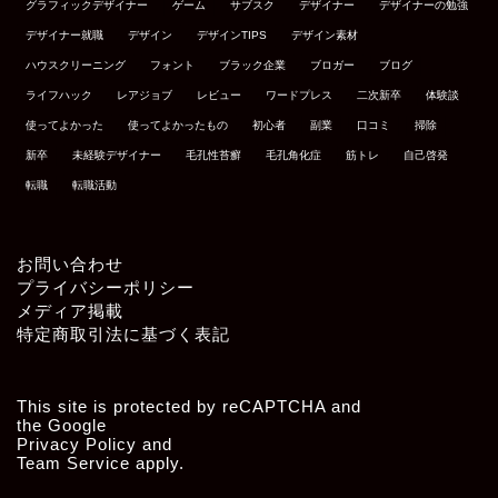
グラフィックデザイナー
ゲーム
サブスク
デザイナー
デザイナーの勉強
デザイナー就職
デザイン
デザインTIPS
デザイン素材
ハウスクリーニング
フォント
ブラック企業
ブロガー
ブログ
ライフハック
レアジョブ
レビュー
ワードプレス
二次新卒
体験談
使ってよかった
使ってよかったもの
初心者
副業
口コミ
掃除
新卒
未経験デザイナー
毛孔性苔癬
毛孔角化症
筋トレ
自己啓発
転職
転職活動
お問い合わせ
プライバシーポリシー
メディア掲載
特定商取引法に基づく表記
This site is protected by reCAPTCHA and
the Google
Privacy Policy
and
Team Service
apply.