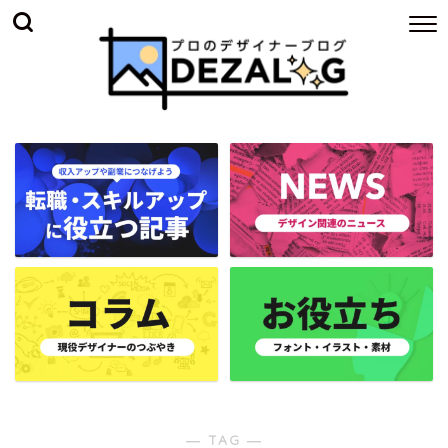
― TAG ―