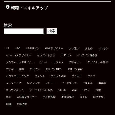
転職・スキルアップ
検索
検索
LP
LPO
LPデザイン
Webデザイナー
お小遣い
まとめ
イヤホン
インハウスデザイナー
インプット方法
エアコン
オンライン英会話
グラフィックデザイナー
ゲーム
サブスク
デザイナー
デザイナーの勉強
デザイナー就職
デザイン
デザインTIPS
デザイン素材
ハウスクリーニング
フォント
ブラック企業
ブロガー
ブログ
ライフハック
レアジョブ
レビュー
ワードプレス
二次新卒
体験談
使ってよかった
使ってよかったもの
初心者
副業
口コミ
掃除
新卒
未経験デザイナー
毛孔性苔癬
毛孔角化症
筋トレ
自己啓発
転職
転職活動