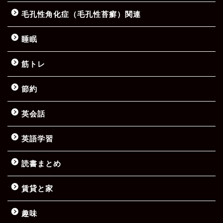
毛孔性角化症（毛孔性苔癬）関連
睡眠
筋トレ
節約
英会話
英語学習
読書まとめ
賃貸と家
趣味