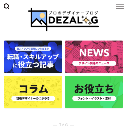
― TAG ―