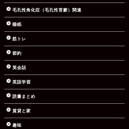
毛孔性角化症（毛孔性苔癬）関連
睡眠
筋トレ
節約
英会話
英語学習
読書まとめ
賃貸と家
趣味