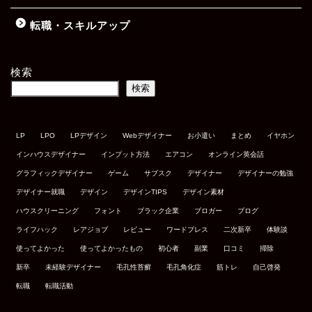
転職・スキルアップ
検索
検索
LP
LPO
LPデザイン
Webデザイナー
お小遣い
まとめ
イヤホン
インハウスデザイナー
インプット方法
エアコン
オンライン英会話
グラフィックデザイナー
ゲーム
サブスク
デザイナー
デザイナーの勉強
デザイナー就職
デザイン
デザインTIPS
デザイン素材
ハウスクリーニング
フォント
ブラック企業
ブロガー
ブログ
ライフハック
レアジョブ
レビュー
ワードプレス
二次新卒
体験談
使ってよかった
使ってよかったもの
初心者
副業
口コミ
掃除
新卒
未経験デザイナー
毛孔性苔癬
毛孔角化症
筋トレ
自己啓発
転職
転職活動